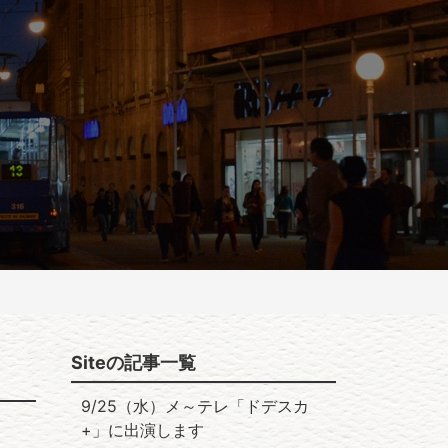
NEWS
OFFICE
SPONSOR
CONTACT
SHOP
Siteの記事一覧
9/25（水）メ～テレ「ドデスカ
+」に出演します